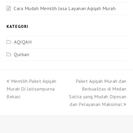
Cara Mudah Memilih Jasa Layanan Aqiqah Murah
KATEGORI
AQIQAH
Qurban
previous
Memilih Paket Aqiqah
Paket Aqiqah Murah dan
next
Murah Di Jatisampurna
post:
post:
Berkualitas di Medan
Bekasi
Satria yang Mudah Dipesan
dan Pelayanan Maksimal